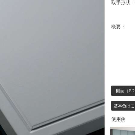
取手形状
概要：
図面（PD
基本色はこ
使用例