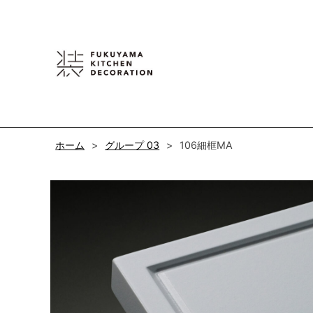
Skip
to
content
ホーム
グループ 03
106細框MA