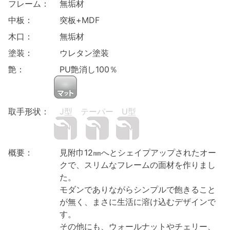
フレーム：
無垢材
中板：
突板+MDF
木口：
無垢材
塗装：
ウレタン塗装
艶：
PU艶消し100
％
取手形状：
J型
テーパー
U型
概要：
見附巾12㎜へとシェイプアップされたオー
クで、スリムなフレームの面材を作りまし
た。
モダンでありながらシンプルで飽きること
が無く、まさに生活に溶け込むデザインで
す。
その他にも、ウォールナットやチェリー、