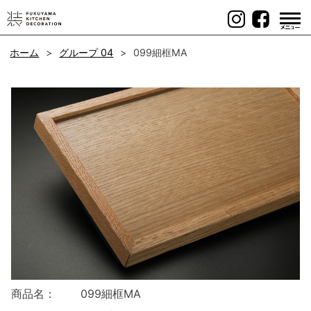
Skip
to
content
ホーム
グループ 04
099細框MA
商品名：
099細框MA