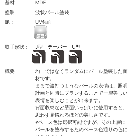
基材：
MDF
塗装：
波状パール塗装
艶：
UV鏡面
取手形状：
J型
テーパー
U型
概要：
均一ではなくランダムにパール塗装した面
材です。
まるで波打つようなパールの表情は、照明
計画と同時にプランすることで一層美しい
表情を楽しむことが出来ます。
背面収納など壁面いっぱいに使用すると、
思わず見惚れるほどの美しさです。
※ベース色は選択可能ですが、その上層に
パールを塗布するためベース色通りの色に