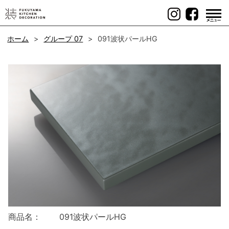
Skip
to
content
ホーム
グループ 07
091波状パールHG
商品名：
091波状パールHG